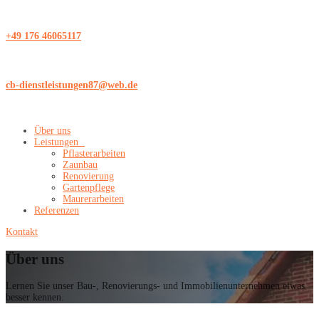
+49 176 46065117
cb-dienstleistungen87@web.de
Über uns
Leistungen
Pflasterarbeiten
Zaunbau
Renovierung
Gartenpflege
Maurerarbeiten
Referenzen
Kontakt
Über uns
Lernen Sie unser Bau-, Renovierungs- und Immobilienunternehmen etwas
besser kennen.